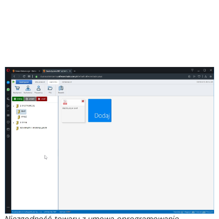
Niezgodność towaru z umową oprogramowanie