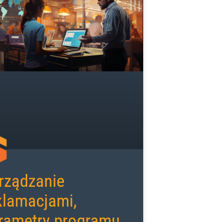
rządzanie
klamacjami,
rametry programu