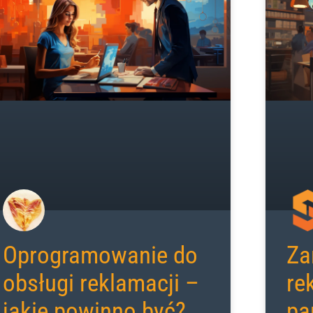
Oprogramowanie do
Za
obsługi reklamacji –
re
jakie powinno być?
pa