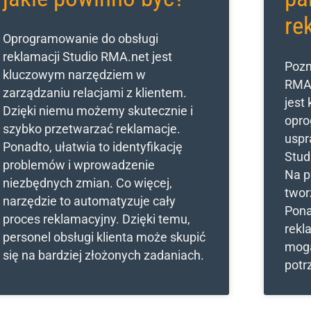
re
Oprogramowanie do obsługi
reklamacji Studio RMA.net jest
Pozn
kluczowym narzędziem w
RMA.
zarządzaniu relacjami z klientem.
jest
Dzięki niemu możemy skutecznie i
opro
szybko przetwarzać reklamacje.
uspr
Ponadto, ułatwia to identyfikację
Stud
problemów i wprowadzenie
Na p
niezbędnych zmian. Co więcej,
twor
narzędzie to automatyzuje cały
Pona
proces reklamacyjny. Dzięki temu,
rekl
personel obsługi klienta może skupić
mogą
się na bardziej złożonych zadaniach.
potr