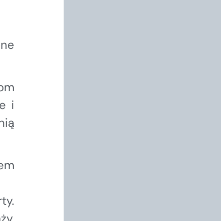
one
kom
e i
nią
tem
ty.
ży,