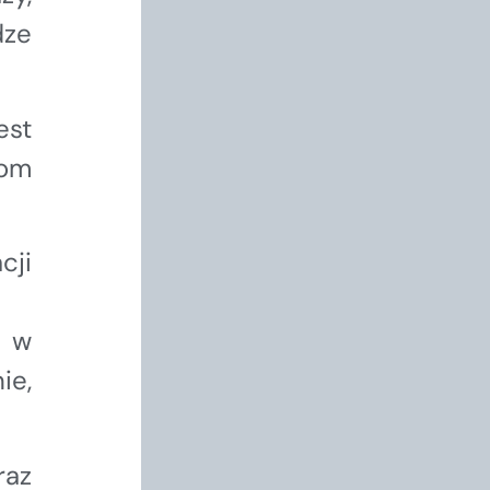
dze
est
iom
cji
ę w
ie,
raz