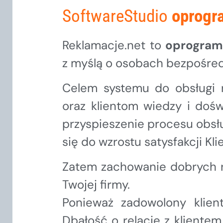
SoftwareStudio
oprogr
Reklamacje.net to
oprogram
z myślą o osobach bezpośredn
Celem systemu do obsługi r
oraz klientom wiedzy i dośw
przyspieszenie procesu obsłu
się do wzrostu satysfakcji Kli
Zatem zachowanie dobrych re
Twojej firmy.
Ponieważ zadowolony klient
Dbałość o relacje z klientem