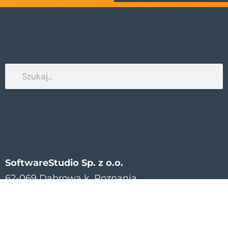
SoftwareStudio Sp. z o.o.
62-069 Dąbrowa k. Poznania
ul. Innowatorów 8
Telefon: +48 533 322 626
kontakt@softwarestudio.com.pl