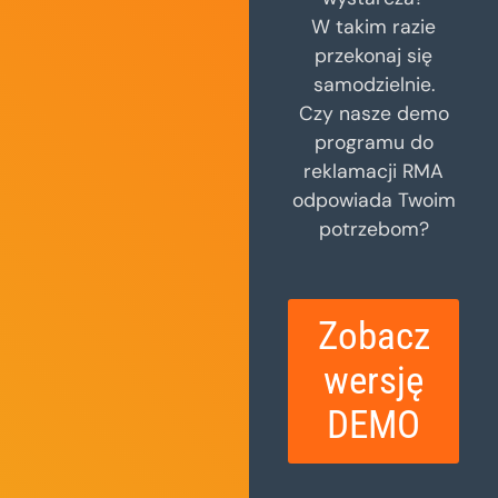
W takim razie
przekonaj się
samodzielnie.
Czy nasze demo
programu do
reklamacji RMA
odpowiada Twoim
potrzebom?
Zobacz
wersję
DEMO