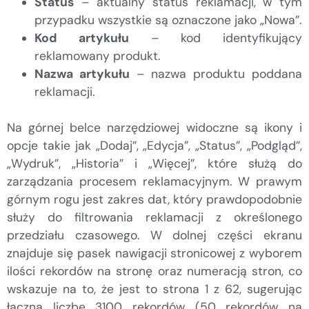
Status
– aktualny status reklamacji, w tym
przypadku wszystkie są oznaczone jako „Nowa”.
Kod artykułu
– kod identyfikujący
reklamowany produkt.
Nazwa artykułu
– nazwa produktu poddana
reklamacji.
Na górnej belce narzędziowej widoczne są ikony i
opcje takie jak „Dodaj”, „Edycja”, „Status”, „Podgląd”,
„Wydruk”, „Historia” i „Więcej”, które służą do
zarządzania procesem reklamacyjnym. W prawym
górnym rogu jest zakres dat, który prawdopodobnie
służy do filtrowania reklamacji z określonego
przedziału czasowego. W dolnej części ekranu
znajduje się pasek nawigacji stronicowej z wyborem
ilości rekordów na stronę oraz numeracją stron, co
wskazuje na to, że jest to strona 1 z 62, sugerując
łączną liczbę 3100 rekordów (50 rekordów na