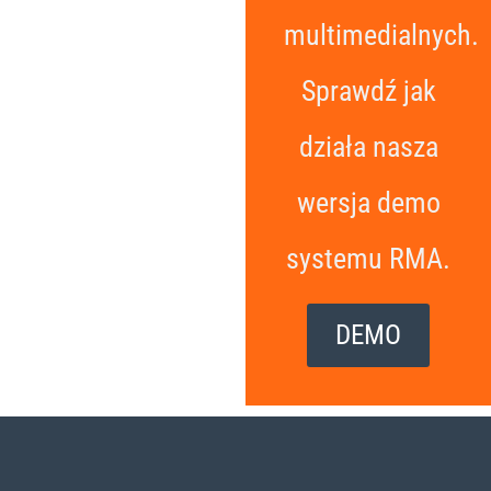
multimedialnych.
Sprawdź jak
działa nasza
wersja demo
systemu RMA.
DEMO