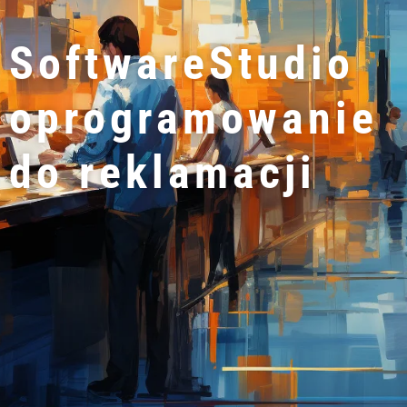
SoftwareStudio
oprogramowanie
do reklamacji