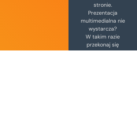
stronie.
Prezentacja
multimedialna nie
wystarcza?
W takim razie
przekonaj się
samodzielnie.
Czy nasze demo
programu do
reklamacji RMA
odpowiada Twoim
potrzebom?
Zobacz
wersję